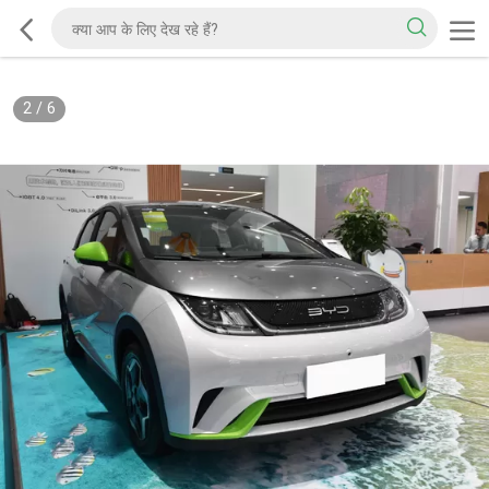
2
/
6