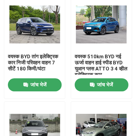
वयस्क BYD तांग इलेक्ट्रिक
वयस्क 510km BYD नई
कार निजी परिवहन वाहन 7
ऊर्जा वाहन हाई स्पीड BYD
सीटें 180 किमी/घंटा
युआन प्लस ATTO 3 4 व्हील
इलेक्ट्रिक कार
जांच भेजें
जांच भेजें
होम
उत्पाद
वीडियो