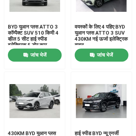
हमारे बारे में
BYD युआन प्लस ATTO 3
वयस्कों के लिए 4 पहिए BYD
कॉम्पैक्ट SUV 510 किमी 4
युआन प्लस ATTO 3 SUV
फैक्टरी यात्रा
व्हील 5 सीट हाई स्पीड
430KM नई ऊर्जा इलेक्ट्रिक
इलेक्ट्रिक 5 डोर कार
वाहन
जांच भेजें
जांच भेजें
गुणवत्ता नियंत्रण
हमसे संपर्क करें
समाचार
सभी मामलों
एक बोली का अनुरोध
430KM BYD युआन प्लस
हाई स्पीड BYD न्यू एनर्जी