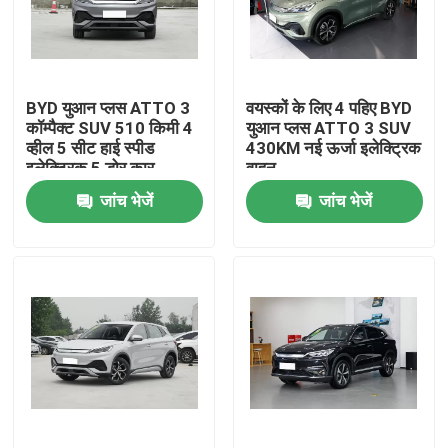
हमारे बारे में
BYD युआन प्लस ATTO 3
वयस्कों के लिए 4 पहिए BYD
फैक्टरी यात्रा
कॉम्पैक्ट SUV 510 किमी 4
युआन प्लस ATTO 3 SUV
व्हील 5 सीट हाई स्पीड
430KM नई ऊर्जा इलेक्ट्रिक
इलेक्ट्रिक 5 डोर कार
वाहन
गुणवत्ता नियंत्रण
जांच भेजें
जांच भेजें
हमसे संपर्क करें
समाचार
सभी मामलों
एक बोली का अनुरोध