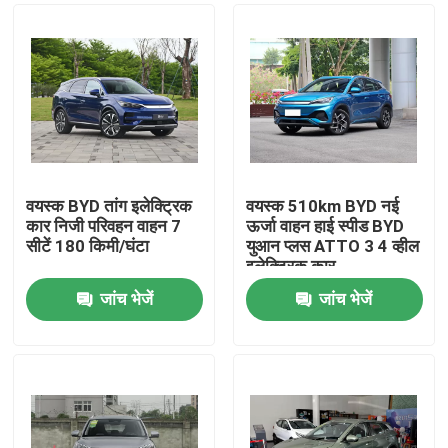
वयस्क BYD तांग इलेक्ट्रिक
वयस्क 510km BYD नई
कार निजी परिवहन वाहन 7
ऊर्जा वाहन हाई स्पीड BYD
सीटें 180 किमी/घंटा
युआन प्लस ATTO 3 4 व्हील
इलेक्ट्रिक कार
जांच भेजें
जांच भेजें
होम
उत्पाद
वीडियो