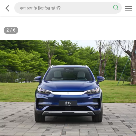
2
/
6