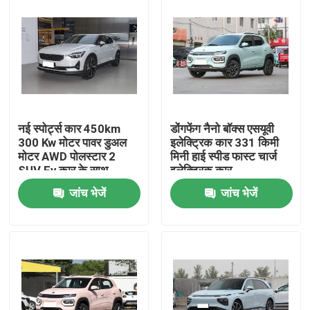
नई स्पोर्ट्स कार 450km
डोंगफेंग नैनो बॉक्स एसयूवी
300 Kw मोटर पावर डुअल
इलेक्ट्रिक कार 331 किमी
मोटर AWD पोलस्टार 2
मिनी हाई स्पीड फास्ट चार्ज
SUV Ev कार के साथ
इलेक्ट्रिक कार
जांच भेजें
जांच भेजें
होम
उत्पाद
वीडियो