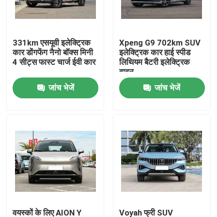
हमारे बारे में
331km एसयूवी इलेक्ट्रिक
Xpeng G9 702km SUV
कार डोंगफेंग नैनो बॉक्स मिनी
इलेक्ट्रिक कार हाई स्पीड
फैक्टरी यात्रा
4 सीट्स फास्ट चार्ज ईवी कार
लिथियम बैटरी इलेक्ट्रिक
वाहन
जांच भेजें
जांच भेजें
गुणवत्ता नियंत्रण
हमसे संपर्क करें
समाचार
सभी मामलों
एक बोली का अनुरोध
वयस्कों के लिए AION Y
Voyah फ्री SUV