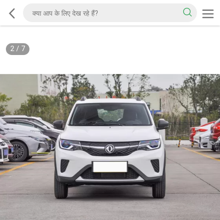
2
/
7