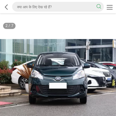
2
/
7