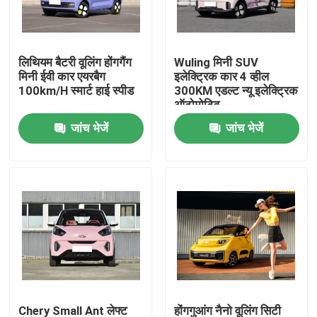
हमारे बारे में
लिथियम बैटरी वूलिंग होंगगैंग
Wuling मिनी SUV
मिनी ईवी कार एयरबैग
इलेक्ट्रिक कार 4 व्हील
फैक्टरी यात्रा
100km/H स्मार्ट हाई स्पीड
300KM एडल्ट न्यू इलेक्ट्रिक
ऑटोमोटिव
जांच भेजें
जांच भेजें
गुणवत्ता नियंत्रण
हमसे संपर्क करें
समाचार
सभी मामलों
एक बोली का अनुरोध
Chery Small Ant लेफ्ट
होंगगुआंग नैनो वूलिंग सिटी