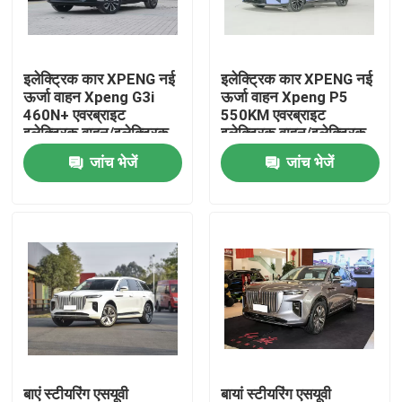
हमारे बारे में
इलेक्ट्रिक कार XPENG नई
इलेक्ट्रिक कार XPENG नई
ऊर्जा वाहन Xpeng G3i
ऊर्जा वाहन Xpeng P5
फैक्टरी यात्रा
460N+ एवरब्राइट
550KM एवरब्राइट
इलेक्ट्रिक वाहन/इलेक्ट्रिक
इलेक्ट्रिक वाहन/इलेक्ट्रिक
एसयूवी
एसयूवी
जांच भेजें
जांच भेजें
गुणवत्ता नियंत्रण
हमसे संपर्क करें
समाचार
सभी मामलों
एक बोली का अनुरोध
बाएं स्टीयरिंग एसयूवी
बायां स्टीयरिंग एसयूवी