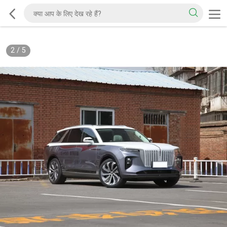
2
/
5