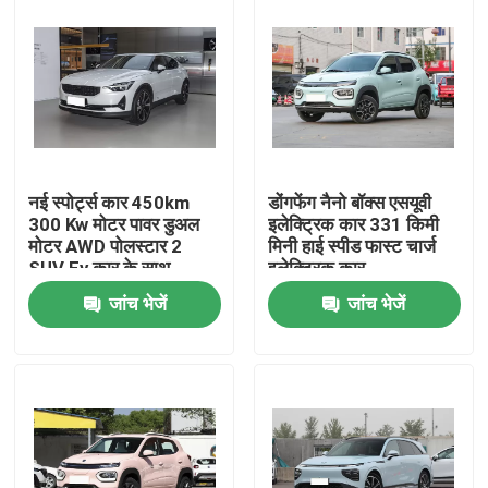
नई स्पोर्ट्स कार 450km
डोंगफेंग नैनो बॉक्स एसयूवी
300 Kw मोटर पावर डुअल
इलेक्ट्रिक कार 331 किमी
मोटर AWD पोलस्टार 2
मिनी हाई स्पीड फास्ट चार्ज
SUV Ev कार के साथ
इलेक्ट्रिक कार
जांच भेजें
जांच भेजें
होम
उत्पाद
वीडियो