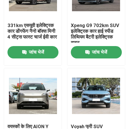
हमारे बारे में
331km एसयूवी इलेक्ट्रिक
Xpeng G9 702km SUV
कार डोंगफेंग नैनो बॉक्स मिनी
इलेक्ट्रिक कार हाई स्पीड
फैक्टरी यात्रा
4 सीट्स फास्ट चार्ज ईवी कार
लिथियम बैटरी इलेक्ट्रिक
वाहन
जांच भेजें
जांच भेजें
गुणवत्ता नियंत्रण
हमसे संपर्क करें
समाचार
सभी मामलों
एक बोली का अनुरोध
वयस्कों के लिए AION Y
Voyah फ्री SUV