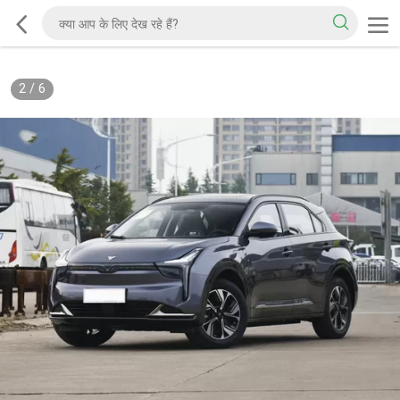
2
/
6